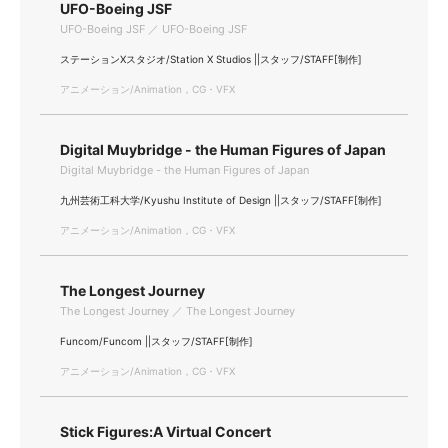
UFO-Boeing JSF
UFO-Boeing JSF ／ UFO-Boeing JSF
ステーションXスタジオ/Station X Studios ||スタッフ/STAFF[制作]
アニメーション/Animation，CG・VFX
Digital Muybridge - the Human Figures of Japan
Digital Muybridge - the Human Figures of Japan
九州芸術工科大学/Kyushu Institute of Design ||スタッフ/STAFF[制作]
アニメーション/Animation，CG・VFX
The Longest Journey
The Longest Journey ／ The Longest Journey
Funcom/Funcom ||スタッフ/STAFF[制作]
アニメーション/Animation，CG・VFX
Stick Figures:A Virtual Concert