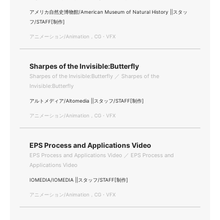
アメリカ自然史博物館/American Museum of Natural History ||スタッ
フ/STAFF[制作]
アニメーション/Animation，CG・VFX
Sharpes of the Invisible:Butterfly
Sharpes of the Invisible:Butterfly ／ Sharpes of the
Invisible:Butterfly
アルトメディア/Altomedia ||スタッフ/STAFF[制作]
アニメーション/Animation，CG・VFX
EPS Process and Applications Video
EPS Process and Applications Video ／ EPS Process and
Applications Video
IOMEDIA/IOMEDIA ||スタッフ/STAFF[制作]
アニメーション/Animation，CG・VFX