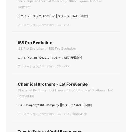
Stick Figures:A Virtual Concert ／ Stick Figures:A Virtual
Concert
アニミュージック/Animusic ||スタッフ/STAFF[制作]
アニメーション/Animation，CG・VFX
ISS Pro Evolution
ISS Pro Evolution ／ ISS Pro Evolution
コナミ/Konami Co.,Ltd ||スタッフ/STAFF[制作]
アニメーション/Animation，CG・VFX
Chemical Brothers - Let Forever Be
Chemical Brothers - Let Forever Be ／ Chemical Brothers - Let
Forever Be
BUF Company/BUF Company ||スタッフ/STAFF[制作]
アニメーション/Animation，CG・VFX，音楽/Music
Toyota Future World Experience