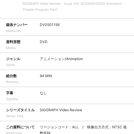
SIGGRAPH Video Review Issue 135: SIGGRAPH2000 Animation
Theater Program Part1
媒体ナンバー
DV0501156
Media No
資料形態
DVD
Media
ジャンル
アニメーション/Animation
Genre
総分数
94 MIN
Runtime
字幕
なし
Subtitle
シリーズタイトル
SIGGRAPH Video Review
Series Title
この資料について
リージョンコード：ALL / 映像出力方式：NTSC 複
数収録
Additional