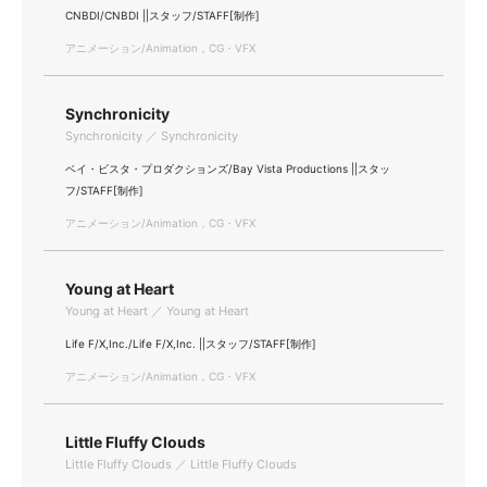
CNBDI/CNBDI ||スタッフ/STAFF[制作]
アニメーション/Animation，CG・VFX
Synchronicity
Synchronicity ／ Synchronicity
ベイ・ビスタ・プロダクションズ/Bay Vista Productions ||スタッ
フ/STAFF[制作]
アニメーション/Animation，CG・VFX
Young at Heart
Young at Heart ／ Young at Heart
Life F/X,Inc./Life F/X,Inc. ||スタッフ/STAFF[制作]
アニメーション/Animation，CG・VFX
Little Fluffy Clouds
Little Fluffy Clouds ／ Little Fluffy Clouds