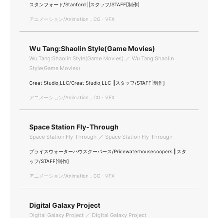
スタンフォード/Stanford ||スタッフ/STAFF[制作]
アニメーション/Animation，CG・VFX
Wu Tang:Shaolin Style(Game Movies)
Wu Tang:Shaolin Style(Game Movies) ／ Wu Tang:Shaolin
Style(Game Movies)
Creat Studio,LLC/Creat Studio,LLC ||スタッフ/STAFF[制作]
アニメーション/Animation，CG・VFX
Space Station Fly-Through
Space Station Fly-Through ／ Space Station Fly-Through
プライスウォーターハウスクーパース/Pricewaterhousecoopers ||スタ
ッフ/STAFF[制作]
アニメーション/Animation，CG・VFX
Digital Galaxy Project
Digital Galaxy Project ／ Digital Galaxy Project