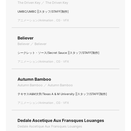
The Driven Key ／ The Driven Key
UMBC/UMBC ||スタッフ/STAFF[制作]
アニメーション/Animation，CG・VFX
Believer
Believer ／ Believer
シークレット・ソース/Secret Sauce ||スタッフ/STAFF[制作]
アニメーション/Animation，CG・VFX
Autumn Bamboo
Autumn Bamboo ／ Autumn Bamboo
テキサスA&M大学/Texas A & M University ||スタッフ/STAFF[制作]
アニメーション/Animation，CG・VFX
Dedale Ascetique Aux Fransques Louanges
Dedale Ascetique Aux Fransques Louanges