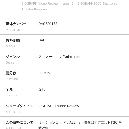
SIGGRAPH Video Review Issue 134: SIGGRAPH2000 Electronic
Theater Program
媒体ナンバー
DV0501158
Media No
資料形態
DVD
Media
ジャンル
アニメーション/Animation
Genre
総分数
60 MIN
Runtime
字幕
なし
Subtitle
シリーズタイトル
SIGGRAPH Video Review
Series Title
この資料について
リージョンコード：ALL / 映像出力方式：NTSC 複
数収録
Additional