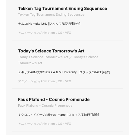
Tekken Tag Tournament Ending Sequensce
Tekken Tag Tournament Ending Sequensce
ナムコ/Namuko Ltd. ||スタッフ/STAFF[制作]
アニメーション/Animation，CG・VFX
Today's Science Tomorrow's Art
Today's Science Tomorrow's Art ／ Today's Science
Tomorrow's Art
テキサスA&M大学/Texas A & M University ||スタッフ/STAFF[制作]
アニメーション/Animation，CG・VFX
Faux Plafond - Cosmic Promenade
Faux Plafond - Cosmic Promenade
ミクロス・イメージ/Mikros Image ||スタッフ/STAFF[制作]
アニメーション/Animation，CG・VFX