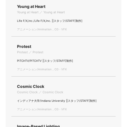
Young at Heart
Young at Heart ／ Young at Heart
Life F/X,Inc./Life F/X,Inc. ||スタッフ/STAFF[制作]
アニメーション/Animation，CG・VFX
Protest
Protest ／ Protest
PITCHTV/PITCHTV ||スタッフ/STAFF[制作]
アニメーション/Animation，CG・VFX
Cosmic Clock
Cosmic Clock ／ Cosmic Clock
インディアナ大学/Indiana University ||スタッフ/STAFF[制作]
アニメーション/Animation，CG・VFX
Image-Based Lighting