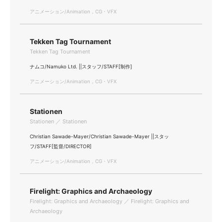
アニメーション/Animation，CG・VFX
Tekken Tag Tournament
Tekken Tag Tournament
ナムコ/Namuko Ltd. ||スタッフ/STAFF[制作]
アニメーション/Animation，CG・VFX
Stationen
Stationen ／ Stationen
Christian Sawade-Mayer/Christian Sawade-Mayer ||スタッ
フ/STAFF[監督/DIRECTOR]
アニメーション/Animation，CG・VFX
Firelight: Graphics and Archaeology
Firelight: Graphics and Archaeology ／ Firelight: Graphics and
Archaeology