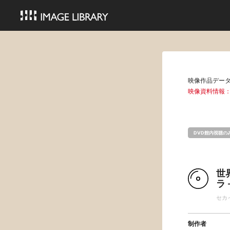
映像作品デー
映像資料情報
DVD館内視聴の
世
ラ
セカ
制作者