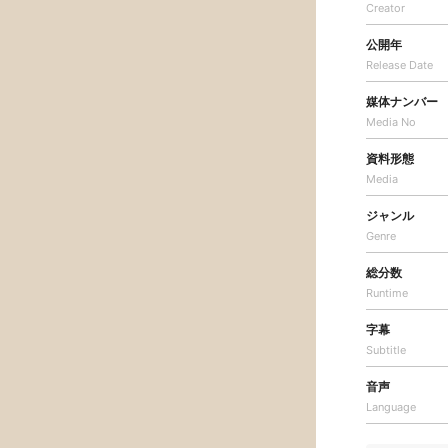
Creator
公開年
Release Date
媒体ナンバー
Media No
資料形態
Media
ジャンル
Genre
総分数
Runtime
字幕
Subtitle
音声
Language