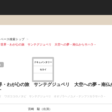
タベース検索トップ
：世界・わが心の旅 サンテグジュペリ 大空への夢－南仏からサハラ－
ドキュメンタリー
み
セカイ
界・わが心の旅 サンテグジュペリ 大空への夢－南仏
－
イ ワガココロノタビ サンテグジュペリ オオゾラヘノユメ－ナンフツカラサハラ－
宮崎 駿（出演）