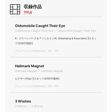
収録作品
TITLE
Oldsmobile Caught Their Eye
Oldsmobile Caught Their Eye ／ Oldsmobile Caught Their Eye
R・グリーンバーグ＆アソシエイツ/R. Greenberg & Associates ||スタッ
フ/STAFF[制作]
アニメーション/Animation，CG・VFX
Hallmark Magnet
Hallmark Magnet ／ Hallmark Magnet
ピクサー/Pixar ||スタッフ/STAFF[制作]
アニメーション/Animation，CG・VFX
3 Wishes
3 Wishes ／ 3 Wishes