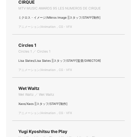
CIRQUE
MTV MUSIC AWARDS 95 LES NUMEROS DE CIRQUE
ミクロス・イメージ/Mikros Image ||スタッフ/STAFF[制作]
アニメーション/Animation，CG・VFX
Circles 1
Circles 1 ／ Circles 1
Lisa Slates/Lisa Slates ||スタッフ/STAFF[監督/DIRECTOR]
アニメーション/Animation，CG・VFX
Wet Waltz
Wet Waltz ／ Wet Waltz
Xaos/Xaos ||スタッフ/STAFF[制作]
アニメーション/Animation，CG・VFX
Yugi Kyoshitsu the Play