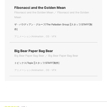
Fibonacci and the Golden Mean
Fibonacci and the Golden Mean ／ Fibonacci and the Golden
Mean
ザ・パラディアン・グループ/The Palladian Group ||スタッフ/STAFF[制
作]
アニメーション/Animation，CG・VFX
Big Bear Paper Bag Bear
Big Bear Paper Bag Bear ／ Big Bear Paper Bag Bear
トピックス/Topix ||スタッフ/STAFF[制作]
アニメーション/Animation，CG・VFX