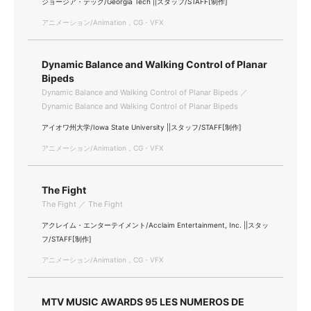
ジョージア・テック/Georgia Tech ||スタッフ/STAFF[制作]
アニメーション/Animation，CG・VFX
Dynamic Balance and Walking Control of Planar
Bipeds
Dynamic Balance and Walking Control of Planar Bipeds ／
Dynamic Balance and Walking Control of Planar Bipeds
アイオワ州大学/Iowa State University ||スタッフ/STAFF[制作]
アニメーション/Animation，CG・VFX
The Fight
The Fight ／ The Fight
アクレイム・エンターテイメント/Acclaim Entertainment, Inc. ||スタッ
フ/STAFF[制作]
アニメーション/Animation，CG・VFX
MTV MUSIC AWARDS 95 LES NUMEROS DE