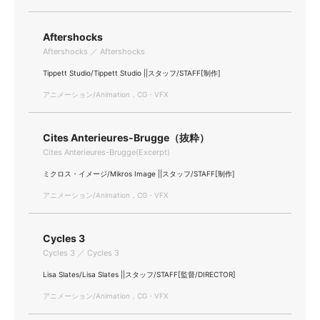
Aftershocks
Aftershocks ／ Aftershocks
Tippett Studio/Tippett Studio ||スタッフ/STAFF[制作]
アニメーション/Animation，CG・VFX
Cites Anterieures-Brugge（抜粋）
Cites Anterieures-Brugge(Excerpt)
ミクロス・イメージ/Mikros Image ||スタッフ/STAFF[制作]
アニメーション/Animation，CG・VFX
Cycles 3
Cycles 3 ／ Cycles 3
Lisa Slates/Lisa Slates ||スタッフ/STAFF[監督/DIRECTOR]
アニメーション/Animation，CG・VFX