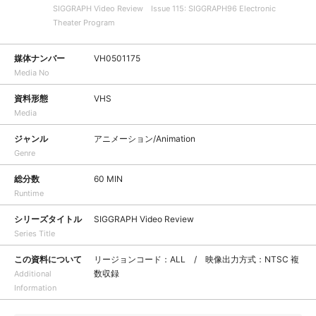
SIGGRAPH Video Review Issue 115: SIGGRAPH96 Electronic
Theater Program
媒体ナンバー
VH0501175
Media No
資料形態
VHS
Media
ジャンル
アニメーション/Animation
Genre
総分数
60 MIN
Runtime
シリーズタイトル
SIGGRAPH Video Review
Series Title
この資料について
リージョンコード：ALL / 映像出力方式：NTSC 複
数収録
Additional
Information