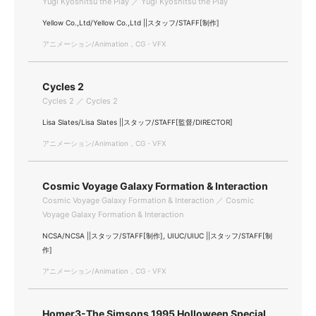
Yugi Kyoshitsu the Play ／ Yugi Kyoshitsu the Play
Yellow Co.,Ltd/Yellow Co.,Ltd ||スタッフ/STAFF[制作]
アニメーション/Animation，CG・VFX
Cycles 2
Cycles 2 ／ Cycles 2
Lisa Slates/Lisa Slates ||スタッフ/STAFF[監督/DIRECTOR]
アニメーション/Animation，CG・VFX
Cosmic Voyage Galaxy Formation & Interaction
Cosmic Voyage Galaxy Formation & Interaction ／ Cosmic
Voyage Galaxy Formation & Interaction
NCSA/NCSA ||スタッフ/STAFF[制作], UIUC/UIUC ||スタッフ/STAFF[制
作]
アニメーション/Animation，CG・VFX
Homer3-The Simsons 1995 Holloween Special