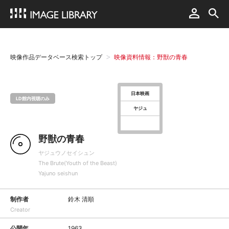
映像作品データベース検索トップ
映像資料情報：野獣の青春
日本映画
LD館内視聴のみ
ヤジュ
野獣の青春
ヤジュウノセイシュン
The Brute(Youth of the Beast)
Yajuno seishun
制作者
鈴木 清順
Creator
公開年
1963