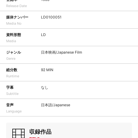
Release Date
媒体ナンバー
LD0100051
Media No
資料形態
LD
Media
ジャンル
日本映画/Japanese Film
Genre
総分数
92 MIN
Runtime
字幕
なし
Subtitle
音声
日本語/Japanese
Language
収録作品