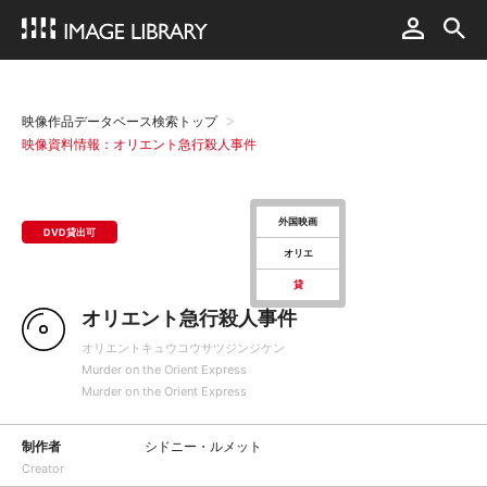
映像作品データベース検索トップ
映像資料情報：オリエント急行殺人事件
外国映画
DVD貸出可
オリエ
貸
オリエント急行殺人事件
オリエントキュウコウサツジンジケン
Murder on the Orient Express
Murder on the Orient Express
制作者
シドニー・ルメット
Creator