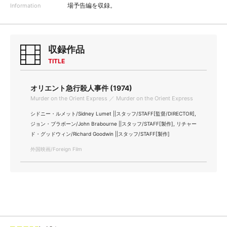
場予告編を収録。
Information
収録作品
TITLE
オリエント急行殺人事件 (1974)
Murder on the Orient Express ／ Murder on the Orient Express
シドニー・ルメット/Sidney Lumet ||スタッフ/STAFF[監督/DIRECTOR],
ジョン・ブラボーン/John Brabourne ||スタッフ/STAFF[製作], リチャー
ド・グッドウィン/Richard Goodwin ||スタッフ/STAFF[製作]
外国映画/Foreign Film