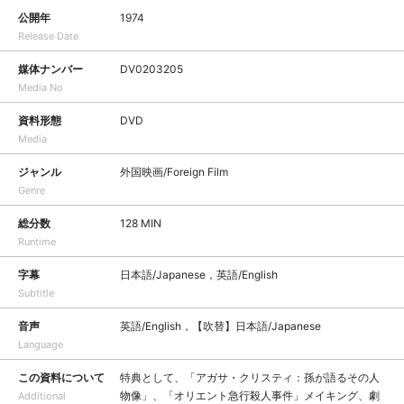
公開年
1974
Release Date
媒体ナンバー
DV0203205
Media No
資料形態
DVD
Media
ジャンル
外国映画/Foreign Film
Genre
総分数
128 MIN
Runtime
字幕
日本語/Japanese，英語/English
Subtitle
音声
英語/English，【吹替】日本語/Japanese
Language
この資料について
特典として、「アガサ・クリスティ：孫が語るその人
物像」、「オリエント急行殺人事件」メイキング、劇
Additional