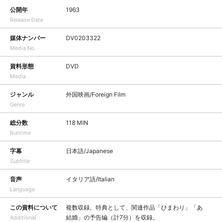
公開年
1963
Release Date
媒体ナンバー
DV0203322
Media No
資料形態
DVD
Media
ジャンル
外国映画/Foreign Film
Genre
総分数
118 MIN
Runtime
字幕
日本語/Japanese
Subtitle
音声
イタリア語/Italian
Language
この資料について
複数収録。特典として、関連作品「ひまわり」「あゝ
結婚」の予告編（計7分）を収録。
Additional