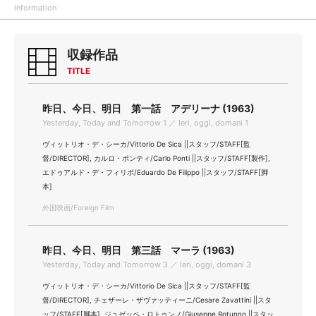
Information
収録作品
TITLE
昨日、今日、明日 第一話 アデリーナ (1963)
Yesterday, Today and Tomorrow 1 ／ Ieri, oggi, domani 1
ヴィットリオ・デ・シーカ/Vittorio De Sica ||スタッフ/STAFF[監
督/DIRECTOR], カルロ・ポンティ/Carlo Ponti ||スタッフ/STAFF[製作],
エドゥアルド・デ・フィリポ/Eduardo De Filippo ||スタッフ/STAFF[脚
本]
外国映画/Foreign Film
昨日、今日、明日 第三話 マーラ (1963)
Yesterday, Today and Tomorrow 3 ／ Ieri, oggi, domani 3
ヴィットリオ・デ・シーカ/Vittorio De Sica ||スタッフ/STAFF[監
督/DIRECTOR], チェザーレ・ザヴァッティーニ/Cesare Zavattini ||スタ
ッフ/STAFF[脚本], ジュゼッペ・ロトゥンノ/Giuseppe Rotunno ||スタッ