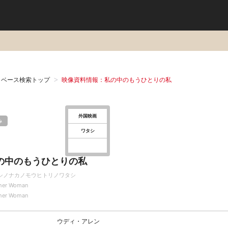
タベース検索トップ
映像資料情報：私の中のもうひとりの私
外国映画
み
ワタシ
の中のもうひとりの私
シノナカノモウヒトリノワタシ
her Woman
her Woman
ウディ・アレン