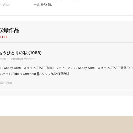
ールを収録。
rmation
収録作品
ITLE
うひとりの私 (1988)
oman ／ Another Woman
oody Allen ||スタッフ/STAFF[脚本], ウディ・アレン/Woody Allen ||スタッフ/STAFF[監督/DIR
ト/Robert Greenhut ||スタッフ/STAFF[製作]
gn Film