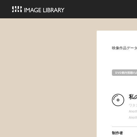
映像作品デー
DVD館内視聴の
私
ワタ
Anot
Anot
制作者