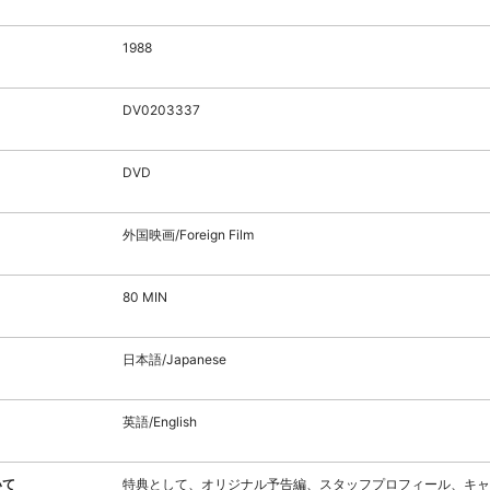
1988
DV0203337
DVD
外国映画/Foreign Film
80 MIN
日本語/Japanese
英語/English
いて
特典として、オリジナル予告編、スタッフプロフィール、キャ