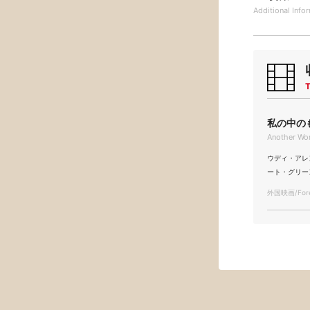
Additional
Info
T
私の中のも
Another W
ウディ・アレン/W
ート・グリーンハッ
外国映画/Forei