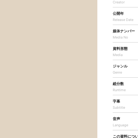
Creator
公開年
Release Date
媒体ナンバー
Media No
資料形態
Media
ジャンル
Genre
総分数
Runtime
字幕
Subtitle
音声
Language
この資料につ