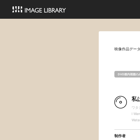
映像作品デー
DVD館内視聴の
私
ワタ
I Wan
Watas
制作者