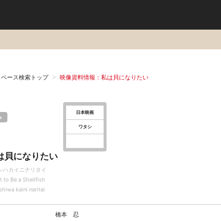
タベース検索トップ
映像資料情報：私は貝になりたい
日本映画
み
ワタシ
は貝になりたい
シハカイニナリタイ
t to Be a Shellfish
hiwa kaini naritai
橋本 忍