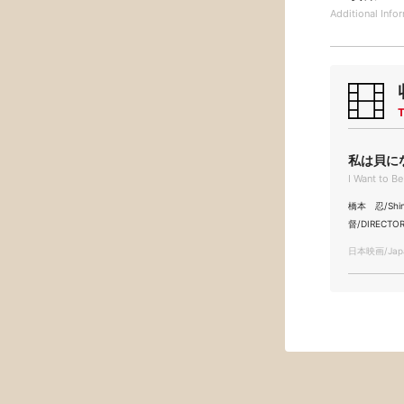
Additional
Info
T
私は貝にな
I Want to Be
橋本 忍/Shin
督/DIRECTOR
日本映画/Japa