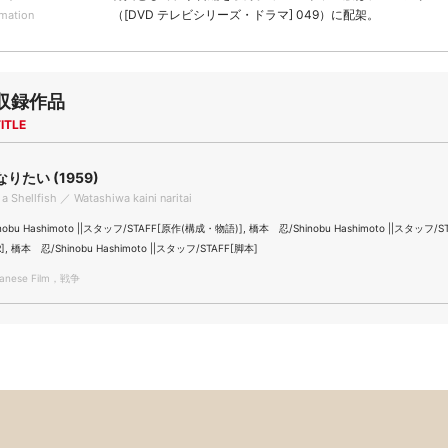
（[DVD テレビシリーズ・ドラマ] 049）に配架。
rmation
収録作品
ITLE
りたい (1959)
 a Shellfish ／ Watashiwa kaini naritai
obu Hashimoto ||スタッフ/STAFF[原作(構成・物語)], 橋本 忍/Shinobu Hashimoto ||スタッフ/S
], 橋本 忍/Shinobu Hashimoto ||スタッフ/STAFF[脚本]
nese Film，戦争