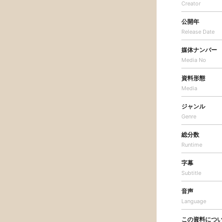
Creator
公開年
Release Date
媒体ナンバー
Media No
資料形態
Media
ジャンル
Genre
総分数
Runtime
字幕
Subtitle
音声
Language
この資料につ