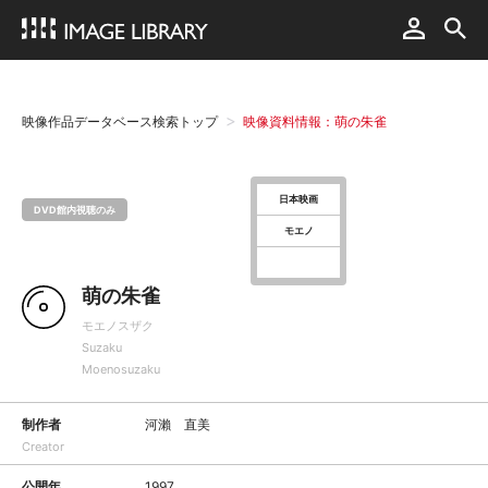
映像作品データベース検索トップ
映像資料情報：萌の朱雀
日本映画
DVD館内視聴のみ
モエノ
萌の朱雀
モエノスザク
Suzaku
Moenosuzaku
制作者
河瀨 直美
Creator
公開年
1997