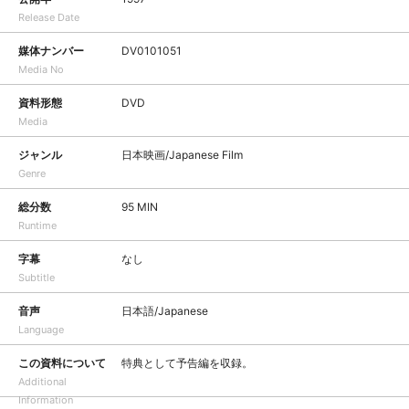
Release Date
媒体ナンバー
DV0101051
Media No
資料形態
DVD
Media
ジャンル
日本映画/Japanese Film
Genre
総分数
95 MIN
Runtime
字幕
なし
Subtitle
音声
日本語/Japanese
Language
この資料について
特典として予告編を収録。
Additional
Information