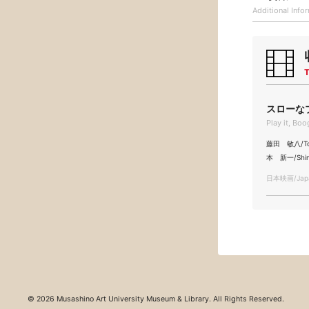
Additional
Info
T
スローなブ
Play it, Bo
藤田 敏八/Tos
本 新一/Shini
日本映画/Japa
© 2026 Musashino Art University Museum & Library. All Rights Reserved.