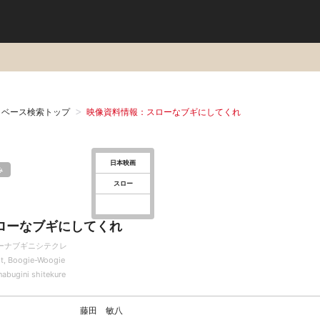
タベース検索トップ
映像資料情報：スローなブギにしてくれ
日本映画
み
スロー
ローなブギにしてくれ
ーナブギニシテクレ
it, Boogie-Woogie
nabugini shitekure
藤田 敏八