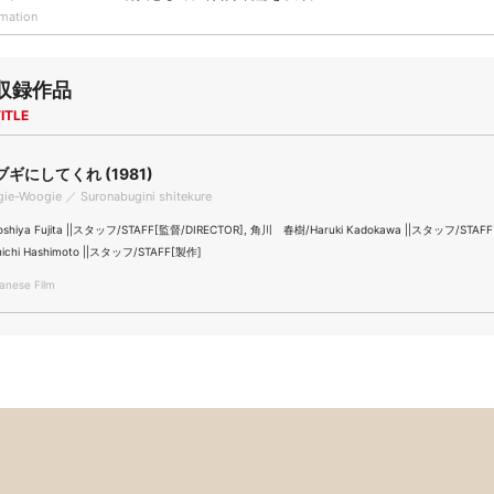
rmation
収録作品
ITLE
ギにしてくれ (1981)
ogie-Woogie ／ Suronabugini shitekure
hiya Fujita ||スタッフ/STAFF[監督/DIRECTOR], 角川 春樹/Haruki Kadokawa ||スタッフ/STAFF
chi Hashimoto ||スタッフ/STAFF[製作]
nese Film