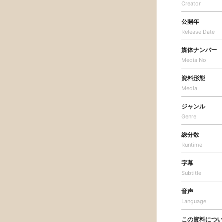
Creator
公開年
Release Date
媒体ナンバー
Media No
資料形態
Media
ジャンル
Genre
総分数
Runtime
字幕
Subtitle
音声
Language
この資料につ