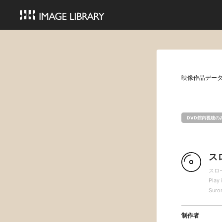
映像作品デー
DVD館内視聴の
ス
スロ
Play 
Suro
制作者