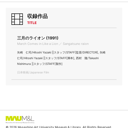
収録作品
TITLE
三月のライオン (1991)
March Comes in Like a Lion ／ Sangatsuno raion
矢崎 仁司/Hitoshi Yazaki ||スタッフ/STAFF[監督/DIRECTOR], 矢崎
仁司/Hitoshi Yazaki ||スタッフ/STAFF[脚本], 西村 隆/Takashi
Nishimura ||スタッフ/STAFF[製作]
日本映画/Japanese Film
© 2026 Musashino Art University Museum & Library. All Rights Reserved.