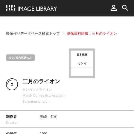
映像作品データベース検索トップ
映像資料情報：三月のライオン
日本映画
DVD館内視聴のみ
サンガ
三月のライオン
サンガツノライオン
March Comes in Like a Lion
Sangatsuno raion
制作者
矢崎 仁司
Creator
公開年
1991