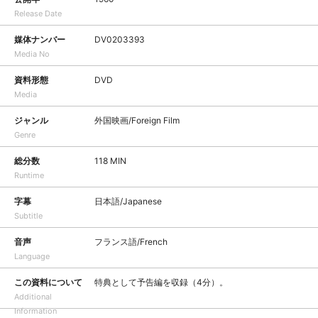
Release Date
媒体ナンバー
DV0203393
Media No
資料形態
DVD
Media
ジャンル
外国映画/Foreign Film
Genre
総分数
118 MIN
Runtime
字幕
日本語/Japanese
Subtitle
音声
フランス語/French
Language
この資料について
特典として予告編を収録（4分）。
Additional
Information