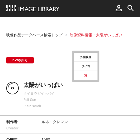
映像作品データベース検索トップ
映像資料情報：太陽がいっぱい
外国映画
DVD貸出可
タイヨ
貸
太陽がいっぱい
タイヨウガイッパイ
Full Sun
Plein soleil
制作者
ルネ・クレマン
Creator
公開年
1960