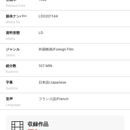
Release Date
媒体ナンバー
LD0201144
Media No
資料形態
LD
Media
ジャンル
外国映画/Foreign Film
Genre
総分数
107 MIN
Runtime
字幕
日本語/Japanese
Subtitle
音声
フランス語/French
Language
収録作品