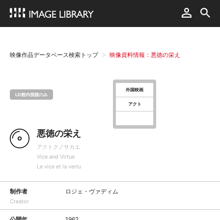
映像作品データベース検索トップ
映像資料情報：悪徳の栄え
外国映画
LD館内視聴のみ
アクト
悪徳の栄え
アクトクノサカエ
Vice and Virtue
Le vice et la vertu
制作者
ロジェ・ヴァディム
Creator
公開年
1962