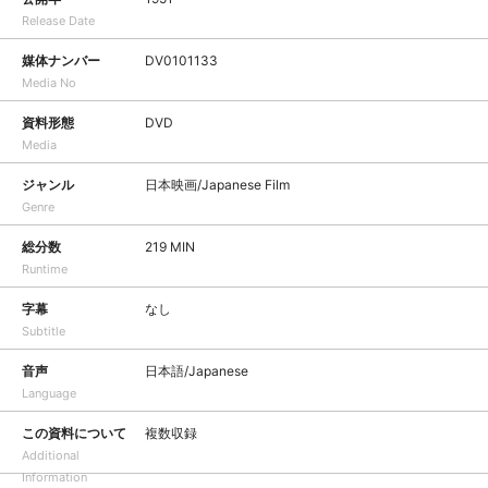
Release Date
媒体ナンバー
DV0101133
Media No
資料形態
DVD
Media
ジャンル
日本映画/Japanese Film
Genre
総分数
219 MIN
Runtime
字幕
なし
Subtitle
音声
日本語/Japanese
Language
この資料について
複数収録
Additional
Information