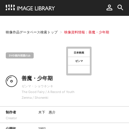
映像作品データベース検索トップ
映像資料情報：善魔・少年期
日本映画
DVD館内視聴のみ
ゼンマ
善魔・少年期
ゼンマ・ショウネンキ
The Good Fairy / A Record of Youth
Zenma / Shonenki
制作者
木下 惠介
Creator
公開年
1951