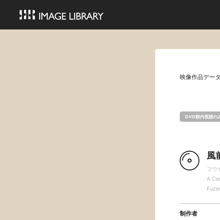
映像作品デー
DVD館内視聴の
風
フウ
A Can
Fuze
制作者