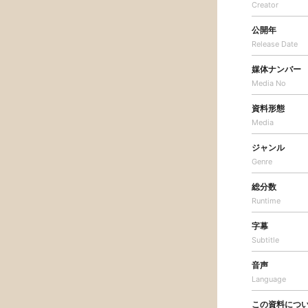
Creator
公開年
Release Date
媒体ナンバー
Media No
資料形態
Media
ジャンル
Genre
総分数
Runtime
字幕
Subtitle
音声
Language
この資料につ