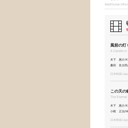
Additional
Info
T
風前の灯 (
A Candle in
木下 惠介/Keis
桑田 良太郎/Ry
日本映画/Japa
この天の虹 
The Eternal
木下 惠介/Keis
小梶 正治/Mas
日本映画/Japa