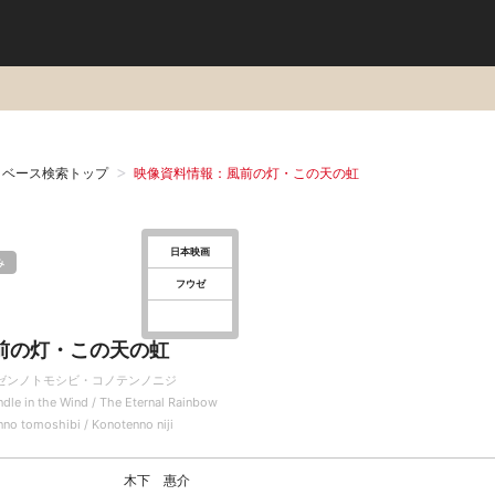
タベース検索トップ
映像資料情報：風前の灯・この天の虹
日本映画
み
フウゼ
前の灯・この天の虹
ゼンノトモシビ・コノテンノニジ
dle in the Wind / The Eternal Rainbow
nno tomoshibi / Konotenno niji
木下 惠介