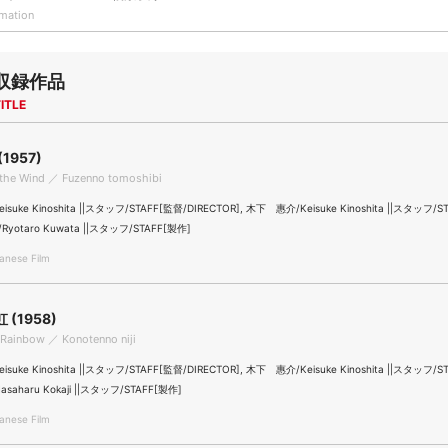
rmation
収録作品
ITLE
1957)
 the Wind ／ Fuzenno tomoshibi
uke Kinoshita ||スタッフ/STAFF[監督/DIRECTOR], 木下 惠介/Keisuke Kinoshita ||スタッフ/S
otaro Kuwata ||スタッフ/STAFF[製作]
nese Film
(1958)
 Rainbow ／ Konotenno niji
uke Kinoshita ||スタッフ/STAFF[監督/DIRECTOR], 木下 惠介/Keisuke Kinoshita ||スタッフ/S
aharu Kokaji ||スタッフ/STAFF[製作]
nese Film