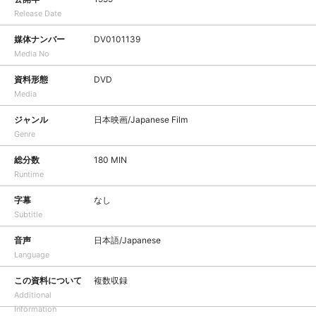
Release Date
媒体ナンバー
DV0101139
Media No
資料形態
DVD
Media
ジャンル
日本映画/Japanese Film
Genre
総分数
180 MIN
Runtime
字幕
なし
Subtitle
音声
日本語/Japanese
Language
この資料について
複数収録
Additional
Information