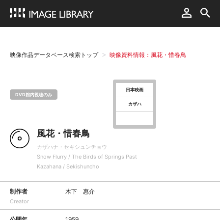
映像作品データベース検索トップ
映像資料情報：風花・惜春鳥
日本映画
DVD館内視聴のみ
カザハ
風花・惜春鳥
カザハナ・セキシュンチョウ
Snow Flurry / The Birds of Springs Past
Kazahana / Sekishuncho
制作者
木下 惠介
Creator
公開年
1959