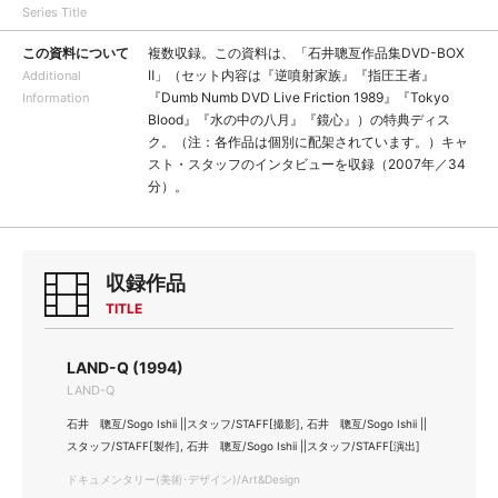
Series Title
この資料について
複数収録。この資料は、「石井聰亙作品集DVD-BOX
Ⅱ」（セット内容は『逆噴射家族』『指圧王者』
Additional
『Dumb Numb DVD Live Friction 1989』『Tokyo
Information
Blood』『水の中の八月』『鏡心』）の特典ディス
ク。（注：各作品は個別に配架されています。）キャ
スト・スタッフのインタビューを収録（2007年／34
分）。
収録作品
TITLE
LAND-Q (1994)
LAND-Q
石井 聰亙/Sogo Ishii ||スタッフ/STAFF[撮影], 石井 聰亙/Sogo Ishii ||
スタッフ/STAFF[製作], 石井 聰亙/Sogo Ishii ||スタッフ/STAFF[演出]
ドキュメンタリー(美術･デザイン)/Art&Design