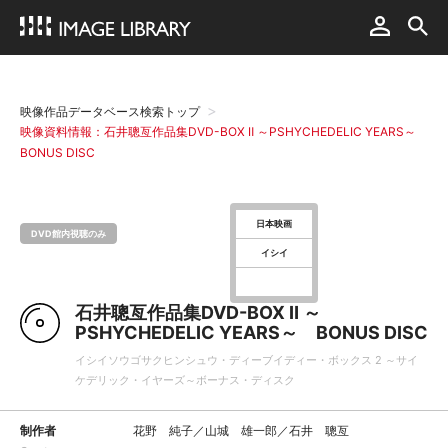
映像作品データベース検索トップ
映像資料情報：石井聰亙作品集DVD-BOX Ⅱ ～PSHYCHEDELIC YEARS～
BONUS DISC
日本映画
DVD館内視聴のみ
イシイ
石井聰亙作品集DVD-BOX Ⅱ ～
PSHYCHEDELIC YEARS～ BONUS DISC
イシイソウゴサクヒンシュウ・ディーブイディー・ボックス 2 ～サイ
ケデリック・イヤーズ～ボーナス・ディスク
制作者
花野 純子／山城 雄一郎／石井 聰亙