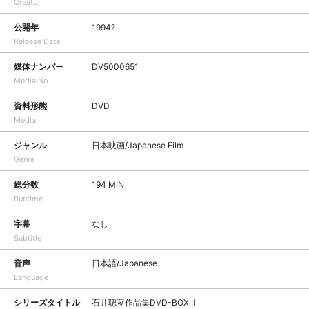
Creator
公開年
1994?
Release Date
媒体ナンバー
DV5000651
Media No
資料形態
DVD
Media
ジャンル
日本映画/Japanese Film
Genre
総分数
194 MIN
Runtime
字幕
なし
Subtitle
音声
日本語/Japanese
Language
シリーズタイトル
石井聰亙作品集DVD-BOX Ⅱ