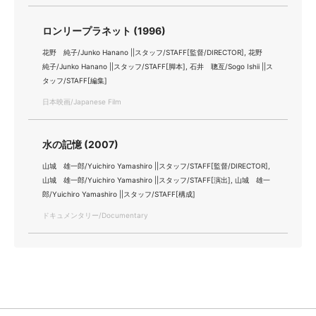
ロンリープラネット (1996)
花野 純子/Junko Hanano ||スタッフ/STAFF[監督/DIRECTOR], 花野
純子/Junko Hanano ||スタッフ/STAFF[脚本], 石井 聰亙/Sogo Ishii ||ス
タッフ/STAFF[編集]
日本映画/Japanese Film
水の記憶 (2007)
山城 雄一郎/Yuichiro Yamashiro ||スタッフ/STAFF[監督/DIRECTOR],
山城 雄一郎/Yuichiro Yamashiro ||スタッフ/STAFF[演出], 山城 雄一
郎/Yuichiro Yamashiro ||スタッフ/STAFF[構成]
ドキュメンタリー/Documentary