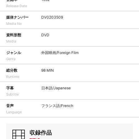
Release Date
媒体ナンバー
DV0203509
Media No
資料形態
DVD
Media
ジャンル
外国映画/Foreign Film
Genre
総分数
98 MIN
Runtime
字幕
日本語/Japanese
Subtitle
音声
フランス語/French
Language
収録作品