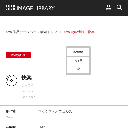
映像作品データベース検索トップ
映像資料情報：快楽
外国映画
DVD貸出可
カイラ
貸
快楽
カイラク
Le Plaisir
Le plaisir
制作者
マックス・オフュルス
Creator
公開年
1952