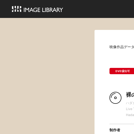
映像作品デー
DVD貸出可
裸
ハダ
Live
Hada
制作者