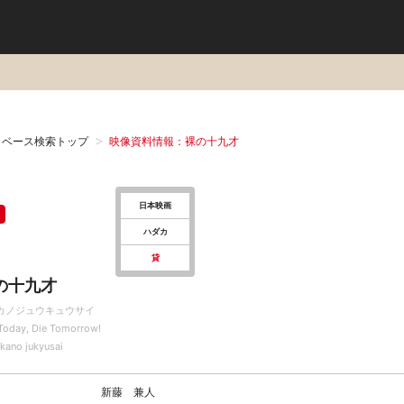
タベース検索トップ
映像資料情報：裸の十九才
日本映画
ハダカ
貸
の十九才
カノジュウキュウサイ
 Today, Die Tomorrow!
kano jukyusai
新藤 兼人