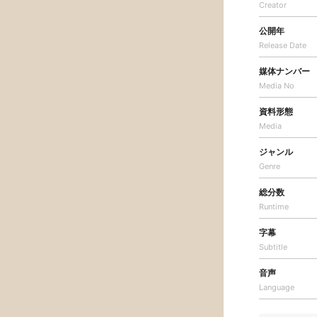
Creator
公開年
Release Date
媒体ナンバー
Media No
資料形態
Media
ジャンル
Genre
総分数
Runtime
字幕
Subtitle
音声
Language