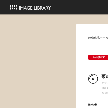
映像作品デー
DVD貸出可
薮
ヤブ
The 
Yabu
制作者