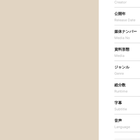
Creator
公開年
Release Date
媒体ナンバー
Media No
資料形態
Media
ジャンル
Genre
総分数
Runtime
字幕
Subtitle
音声
Language