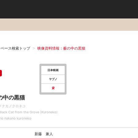
タベース検索トップ
映像資料情報：薮の中の黒猫
日本映画
ヤブノ
貸
の中の黒猫
ノナカノクロネコ
Black Cat from the Grove (Kuroneko)
no nakano kuroneko
新藤 兼人