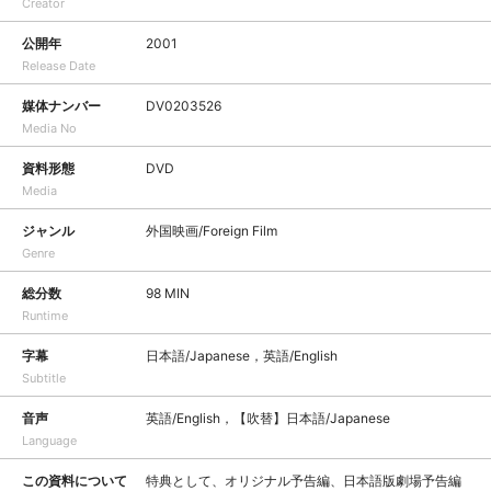
Creator
公開年
2001
Release Date
媒体ナンバー
DV0203526
Media No
資料形態
DVD
Media
ジャンル
外国映画/Foreign Film
Genre
総分数
98 MIN
Runtime
字幕
日本語/Japanese，英語/English
Subtitle
音声
英語/English，【吹替】日本語/Japanese
Language
この資料について
特典として、オリジナル予告編、日本語版劇場予告編