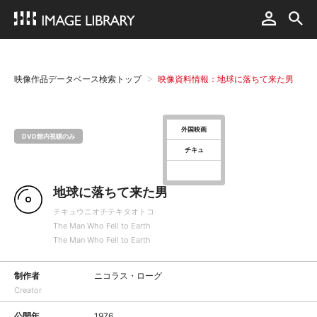
映像作品データベース検索トップ
映像資料情報：地球に落ちて来た男
外国映画
DVD館内視聴のみ
チキュ
地球に落ちて来た男
チキュウニオチテキタオトコ
The Man Who Fell to Earth
The Man Who Fell to Earth
制作者
ニコラス・ローグ
Creator
公開年
1976