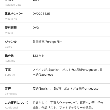
Release Date
媒体ナンバー
DV0203535
Media No
資料形態
DVD
Media
ジャンル
外国映画/Foreign Film
Genre
総分数
133 MIN
Runtime
字幕
スペイン語/Spanish，ポルトガル語/Portuguese，日
本語/Japanese
Subtitle
音声
英語/English，【吹替】ポルトガル語/Portuguese
Language
この資料について
特典として、宇宙人ウォッチング、家庭への夢、予告
編集、作品リスト、フォトギャラリーを収録。
Additional