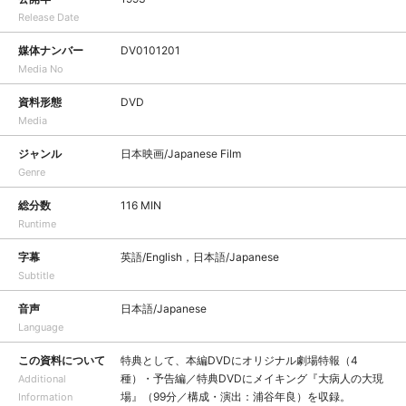
Release Date
媒体ナンバー
DV0101201
Media No
資料形態
DVD
Media
ジャンル
日本映画/Japanese Film
Genre
総分数
116 MIN
Runtime
字幕
英語/English，日本語/Japanese
Subtitle
音声
日本語/Japanese
Language
この資料について
特典として、本編DVDにオリジナル劇場特報（4
種）・予告編／特典DVDにメイキング『大病人の大現
Additional
場』（99分／構成・演出：浦谷年良）を収録。
Information