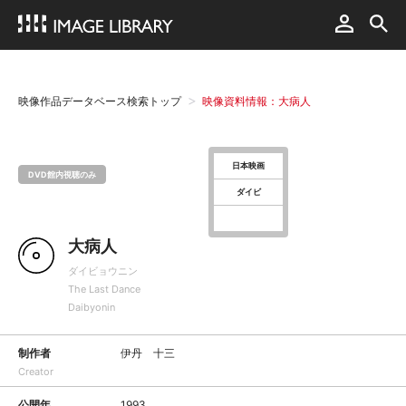
映像作品データベース検索トップ
映像資料情報：大病人
日本映画
DVD館内視聴のみ
ダイビ
大病人
ダイビョウニン
The Last Dance
Daibyonin
制作者
伊丹 十三
Creator
公開年
1993