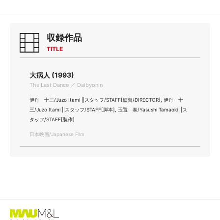
収録作品
TITLE
大病人 (1993)
The Last Dance ／ Daibyonin
伊丹 十三/Juzo Itami ||スタッフ/STAFF[監督/DIRECTOR], 伊丹 十
三/Juzo Itami ||スタッフ/STAFF[脚本], 玉置 泰/Yasushi Tamaoki ||ス
タッフ/STAFF[製作]
日本映画/Japanese Film