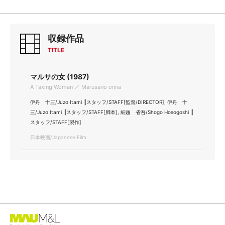
収録作品
TITLE
マルサの女 (1987)
A Taxing Woman ／ Marusano onna
伊丹 十三/Juzo Itami ||スタッフ/STAFF[監督/DIRECTOR], 伊丹 十
三/Juzo Itami ||スタッフ/STAFF[脚本], 細越 省吾/Shogo Hosogoshi ||
スタッフ/STAFF[製作]
日本映画/Japanese Film