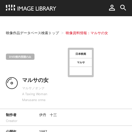
映像作品データベース検索トップ
映像資料情報：マルサの女
日本映画
DVD館内視聴のみ
マルサ
マルサの女
マルサノオンナ
A Taxing Woman
Marusano onna
制作者
伊丹 十三
Creator
公開年
1987