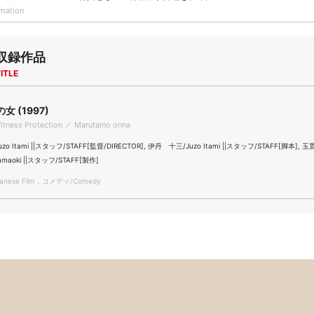
rmation
収録作品
ITLE
 (1997)
tness Protection ／ Marutaino onna
o Itami ||スタッフ/STAFF[監督/DIRECTOR], 伊丹 十三/Juzo Itami ||スタッフ/STAFF[脚本],
Tamaoki ||スタッフ/STAFF[製作]
nese Film，コメディ/Comedy