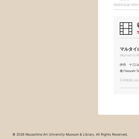
Additional
Info
T
マルタイの女
Woman in Wi
伊丹 十三/Juz
泰/Yasushi 
日本映画/Japa
© 2026 Musashino Art University Museum & Library. All Rights Reserved.