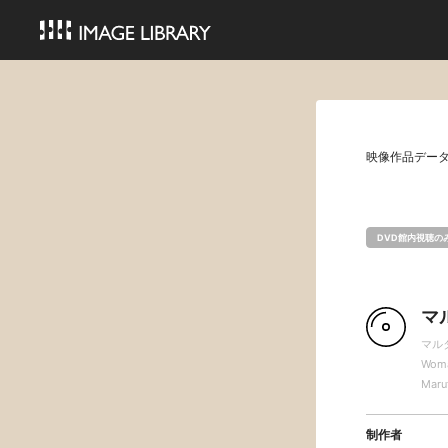
映像作品デー
DVD館内視聴の
マ
マル
Woma
Maru
制作者