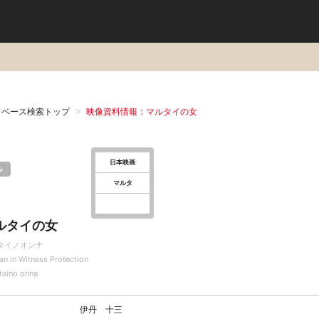
タベース検索トップ
映像資料情報：マルタイの女
日本映画
み
マルタ
ルタイの女
タイノオンナ
n in Witness Protection
taino onna
伊丹 十三