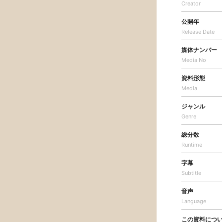
Creator
公開年
Release Date
媒体ナンバー
Media No
資料形態
Media
ジャンル
Genre
総分数
Runtime
字幕
Subtitle
音声
Language
この資料につ