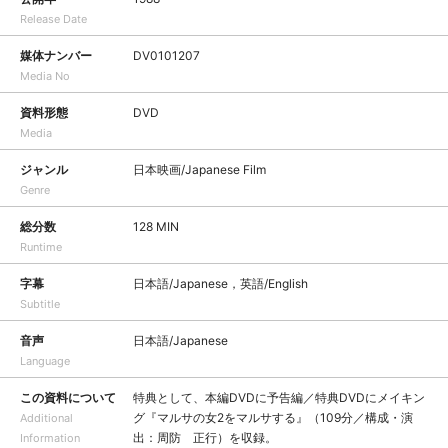
Release Date
媒体ナンバー
DV0101207
Media No
資料形態
DVD
Media
ジャンル
日本映画/Japanese Film
Genre
総分数
128 MIN
Runtime
字幕
日本語/Japanese，英語/English
Subtitle
音声
日本語/Japanese
Language
この資料について
特典として、本編DVDに予告編／特典DVDにメイキン
グ『マルサの女2をマルサする』（109分／構成・演
Additional
出：周防 正行）を収録。
Information