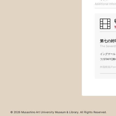
Additional
Info
T
第七の封印 
The Seventh
イングマール・ベ
フ/STAFF[脚
外国映画/Forei
© 2026 Musashino Art University Museum & Library. All Rights Reserved.