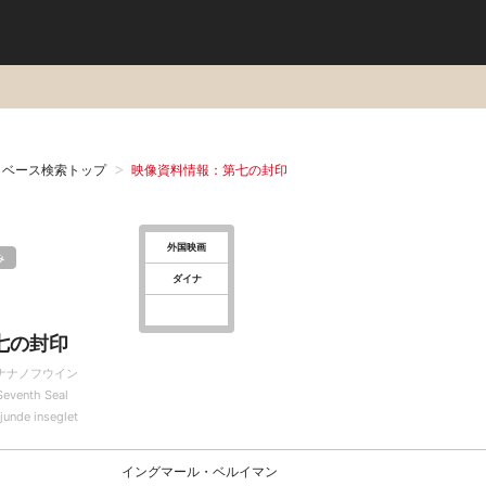
タベース検索トップ
映像資料情報：第七の封印
外国映画
み
ダイナ
七の封印
ナナノフウイン
Seventh Seal
junde inseglet
イングマール・ベルイマン