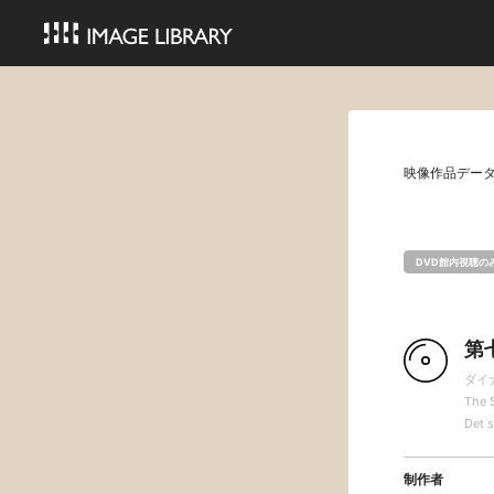
映像作品デー
DVD館内視聴の
第
ダイ
The 
Det s
制作者