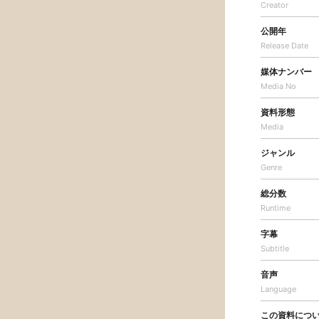
Creator
公開年
Release Date
媒体ナンバー
Media No
資料形態
Media
ジャンル
Genre
総分数
Runtime
字幕
Subtitle
音声
Language
この資料につ