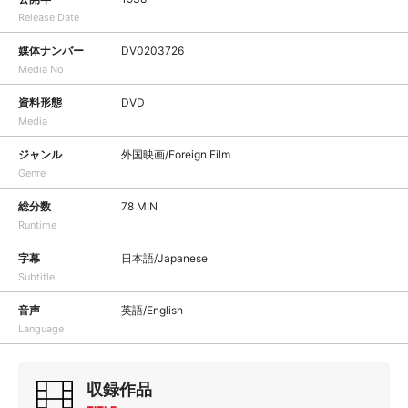
Release Date
媒体ナンバー
DV0203726
Media No
資料形態
DVD
Media
ジャンル
外国映画/Foreign Film
Genre
総分数
78 MIN
Runtime
字幕
日本語/Japanese
Subtitle
音声
英語/English
Language
収録作品