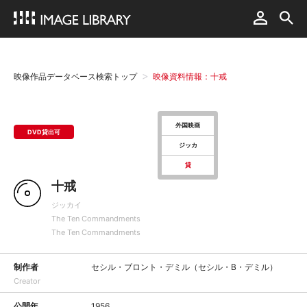
映像作品データベース検索トップ
映像資料情報：十戒
外国映画
DVD貸出可
ジッカ
貸
十戒
ジッカイ
The Ten Commandments
The Ten Commandments
制作者
セシル・ブロント・デミル（セシル・B・デミル）
Creator
公開年
1956