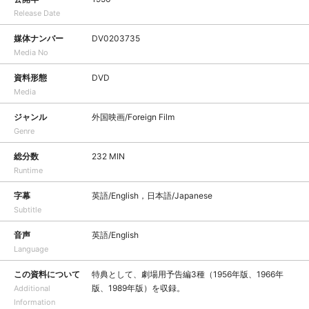
Release Date
媒体ナンバー
DV0203735
Media No
資料形態
DVD
Media
ジャンル
外国映画/Foreign Film
Genre
総分数
232 MIN
Runtime
字幕
英語/English，日本語/Japanese
Subtitle
音声
英語/English
Language
この資料について
特典として、劇場用予告編3種（1956年版、1966年
版、1989年版）を収録。
Additional
Information