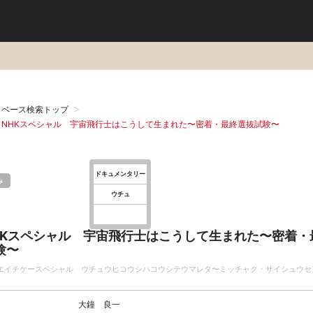
タベース検索トップ
：NHKスペシャル 宇宙飛行士はこうして生まれた〜密着・最終選抜試験〜
ドキュメンタリー
み
ウチュ
HKスペシャル 宇宙飛行士はこうして生まれた〜密着・
験〜
エイチケースペシャル ウチュウヒコウシハコウシテウマレタ〜ミッチャク・サイシュウセ
大鐘 良一