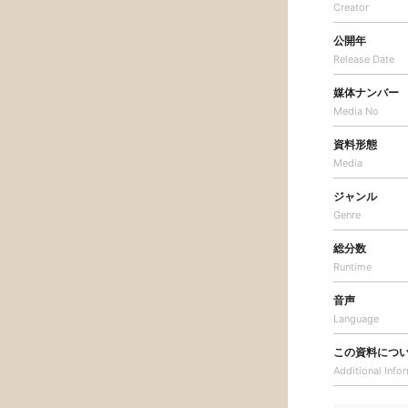
Creator
公開年
Release Date
媒体ナンバー
Media No
資料形態
Media
ジャンル
Genre
総分数
Runtime
音声
Language
この資料につ
Additional
Info