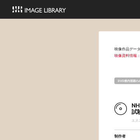
映像作品デー
映像資料情報
DVD館内視聴の
N
試
エヌ
制作者