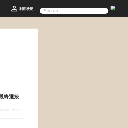
利用状況
最終選抜
ンバツシケン〜