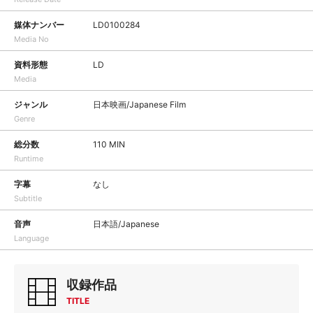
媒体ナンバー
LD0100284
Media No
資料形態
LD
Media
ジャンル
日本映画/Japanese Film
Genre
総分数
110 MIN
Runtime
字幕
なし
Subtitle
音声
日本語/Japanese
Language
収録作品
TITLE