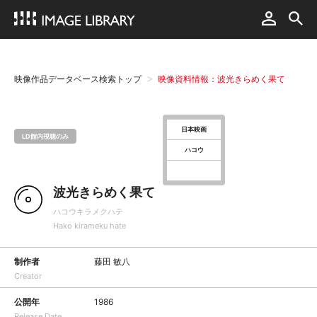
映像作品データベース検索トップ
映像資料情報：波光きらめく果て
日本映画
LD館内視聴のみ
ハコウ
波光きらめく果て
ハコウキラメクハテ
Hako kirameku hate
制作者
藤田 敏八
Creator
公開年
1986
Release Date