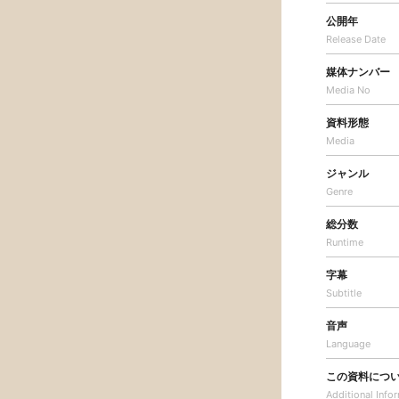
公開年
Release Date
媒体ナンバー
Media No
資料形態
Media
ジャンル
Genre
総分数
Runtime
字幕
Subtitle
音声
Language
この資料につ
Additional
Info