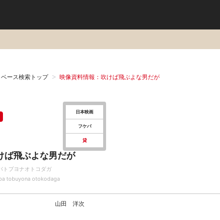
タベース検索トップ
映像資料情報：吹けば飛ぶよな男だが
日本映画
フケバ
貸
けば飛ぶよな男だが
バトブヨナオトコダガ
ba tobuyona otokodaga
山田 洋次