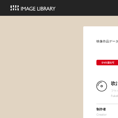
映像作品デー
DVD貸出可
吹
フケ
Fuke
制作者
Creator