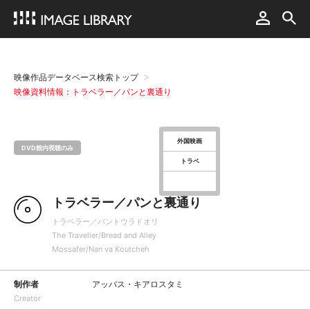
映像作品データベース検索トップ
映像資料情報：トラベラー／パンと裏通り
外国映画
DVD館内視聴のみ
トラベ
トラベラー／パンと裏通り
トラベラー／パントウラドオリ
The Traveller/Bread and Alley
Mossafer/Nan va Koutcheh
制作者
アッバス・キアロスタミ
Creator