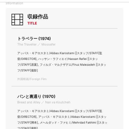
Information
収録作品
TITLE
トラベラー (1974)
The Traveller ／ Mossafer
アッバス・キアロスタミ/Abbas Kiarostami ||スタッフ/STAFF[監
督/DIRECTOR], ハッサン・ラフィエイ/Hassan Rafiei ||スタッ
フ/STAFF[原案], フィルズ・マルクザデエ/Firuz Malezadeh ||スタッ
フ/STAFF[撮影]
外国映画/Foreign Film
パンと裏通り (1970)
Bread and Alley ／ Nan va Koutcheh
アッバス・キアロスタミ/Abbas Kiarostami ||スタッフ/STAFF[監
督/DIRECTOR], アッバス・キアロスタミ/Abbas Kiarostami ||スタッ
フ/STAFF[脚本], メヘルダッド・ファヒミ/Mehrdad Fakhimi ||スタッ
フ/STAFF[撮影]