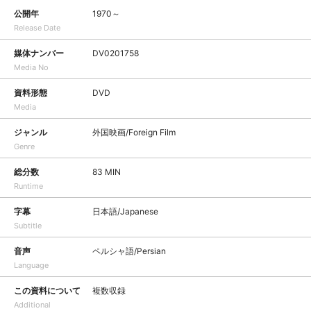
公開年
1970～
Release Date
媒体ナンバー
DV0201758
Media No
資料形態
DVD
Media
ジャンル
外国映画/Foreign Film
Genre
総分数
83 MIN
Runtime
字幕
日本語/Japanese
Subtitle
音声
ペルシャ語/Persian
Language
この資料について
複数収録
Additional