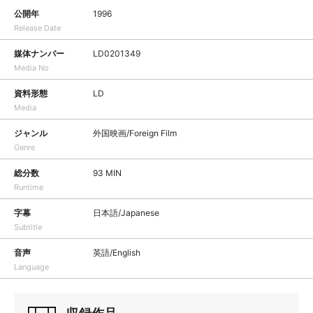
公開年
1996
Release Date
媒体ナンバー
LD0201349
Media No
資料形態
LD
Media
ジャンル
外国映画/Foreign Film
Genre
総分数
93 MIN
Runtime
字幕
日本語/Japanese
Subtitle
音声
英語/English
Language