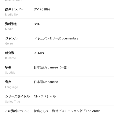
Release Date
媒体ナンバー
DV1701892
Media No
資料形態
DVD
Media
ジャンル
ドキュメンタリー/Documentary
Genre
総分数
98 MIN
Runtime
字幕
日本語/Japanese（一部）
Subtitle
音声
日本語/Japanese
Language
シリーズタイトル
NHKスペシャル
Series Title
この資料について
特典として、海外プロモーション版「The Arctic