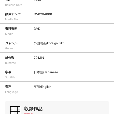
Release Date
媒体ナンバー
DV0204008
Media No
資料形態
DVD
Media
ジャンル
外国映画/Foreign Film
Genre
総分数
79 MIN
Runtime
字幕
日本語/Japanese
Subtitle
音声
英語/English
Language
収録作品