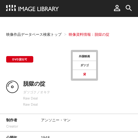
映像作品データベース検索トップ
映像資料情報：脱獄の掟
外国映画
DVD貸出可
ダツゴ
貸
脱獄の掟
ダツゴクノオキテ
Raw Deal
Raw Deal
制作者
アンソニー・マン
Creator
公開年
1948