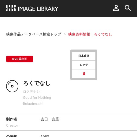
映像作品データベース検索トップ
映像資料情報：ろくでなし
日本映画
DVD貸出可
ロクデ
貸
ろくでなし
ロクデナシ
Good for Nothing
Rokudenashi
制作者
吉田 喜重
Creator
公開年
1960