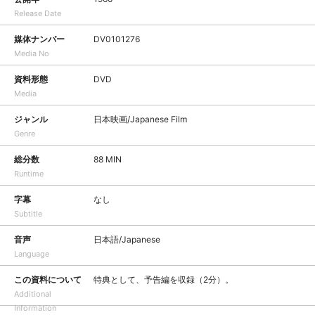
Release Date
媒体ナンバー
DV0101276
Media No
資料形態
DVD
Media
ジャンル
日本映画/Japanese Film
Genre
総分数
88 MIN
Runtime
字幕
なし
Subtitle
音声
日本語/Japanese
Language
この資料について
特典として、予告編を収録（2分）。
Additional
Information