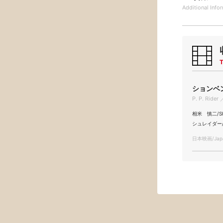
Additional
Info
T
ションベン
P. P. Rider
相米 慎二/Shi
シュレイダー/Le
日本映画/Japa