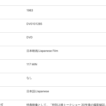
1983
DV0101285
DVD
日本映画/Japanese Film
117 MIN
なし
日本語/Japanese
いて
特典映像として、「特別上映トークショー 30年後の撮影秘話