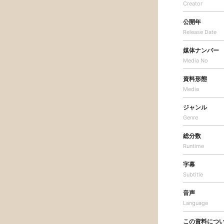
Creator
公開年
Release Date
媒体ナンバー
Media No
資料形態
Media
ジャンル
Genre
総分数
Runtime
字幕
Subtitle
音声
Language
この資料につ