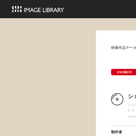
映像作品デー
DVD貸出可
シ
ショ
P. P.
Shon
制作者