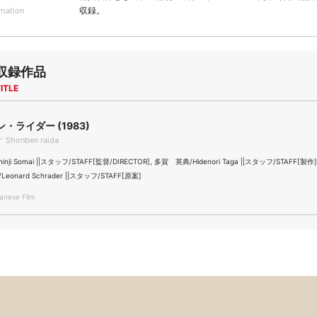
収録。
rmation
収録作品
ITLE
・ライダー (1983)
 ／ Shonben raida
nji Somai ||スタッフ/STAFF[監督/DIRECTOR], 多賀 英典/Hidenori Taga ||スタッフ/STAFF[製
onard Schrader ||スタッフ/STAFF[原案]
nese Film