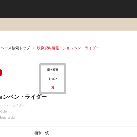
タベース検索トップ
映像資料情報：ションベン・ライダー
日本映画
ション
貸
ョンベン・ライダー
ンベン・ライダー
 Rider
ben raida
相米 慎二