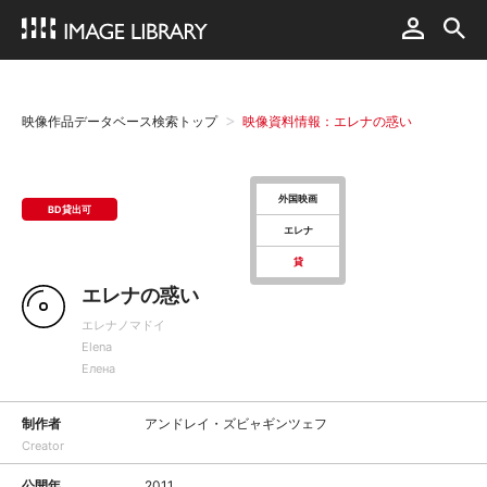
映像作品データベース検索トップ
映像資料情報：エレナの惑い
外国映画
BD貸出可
エレナ
貸
エレナの惑い
エレナノマドイ
Elena
Елена
制作者
アンドレイ・ズビャギンツェフ
Creator
公開年
2011