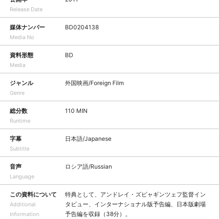
Release Date
媒体ナンバー
BD0204138
Media No
資料形態
BD
Media
ジャンル
外国映画/Foreign Film
Genre
総分数
110 MIN
Runtime
字幕
日本語/Japanese
Subtitle
音声
ロシア語/Russian
Language
この資料について
特典として、アンドレイ・ズビャギンツェフ監督イン
タビュー、インターナショナル版予告編、日本版劇場
Additional
予告編を収録（38分）。
Information