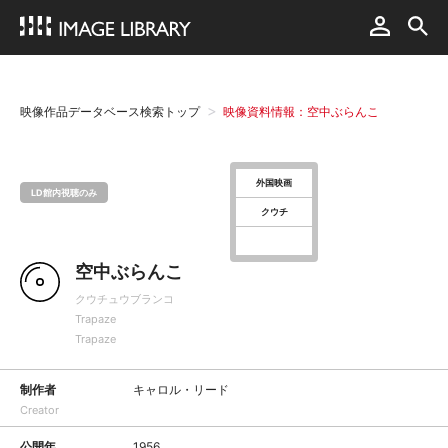
映像作品データベース検索トップ
映像資料情報：空中ぶらんこ
外国映画
LD館内視聴のみ
クウチ
空中ぶらんこ
クウチュウブランコ
Trapaze
Trapaze
制作者
キャロル・リード
Creator
公開年
1956