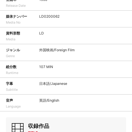
Release Date
媒体ナンバー
LD0200062
Media No
資料形態
LD
Media
ジャンル
外国映画/Foreign Film
Genre
総分数
107 MIN
Runtime
字幕
日本語/Japanese
Subtitle
音声
英語/English
Language
収録作品