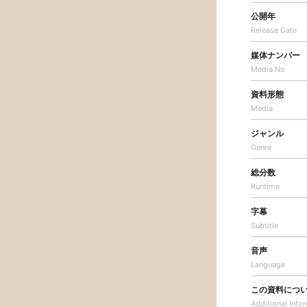
公開年
Release Date
媒体ナンバー
Media No
資料形態
Media
ジャンル
Genre
総分数
Runtime
字幕
Subtitle
音声
Language
この資料につ
Additional
Info