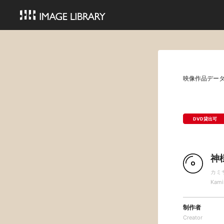
映像作品デー
DVD貸出可
神
カミ
Kami
制作者
Creator