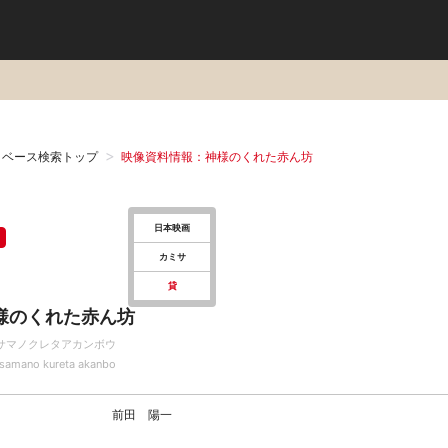
タベース検索トップ
映像資料情報：神様のくれた赤ん坊
日本映画
カミサ
貸
様のくれた赤ん坊
サマノクレタアカンボウ
samano kureta akanbo
前田 陽一