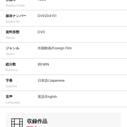
Release Date
媒体ナンバー
DV0204151
Media No
資料形態
DVD
Media
ジャンル
外国映画/Foreign Film
Genre
総分数
89 MIN
Runtime
字幕
日本語/Japanese
Subtitle
音声
英語/English
Language
収録作品