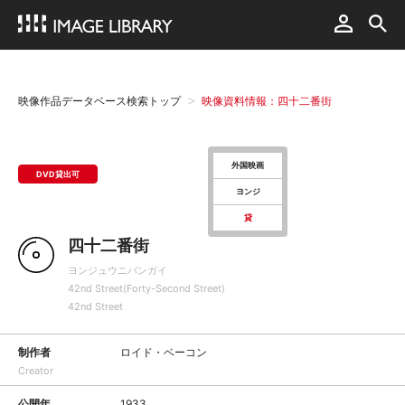
映像作品データベース検索トップ
映像資料情報：四十二番街
外国映画
DVD貸出可
ヨンジ
貸
四十二番街
ヨンジュウニバンガイ
42nd Street(Forty-Second Street)
42nd Street
制作者
ロイド・ベーコン
Creator
公開年
1933