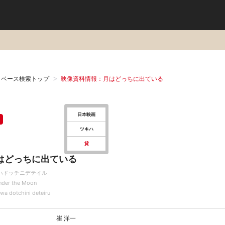
タベース検索トップ
映像資料情報：月はどっちに出ている
日本映画
ツキハ
貸
はどっちに出ている
ハドッチニデテイル
Under the Moon
wa dotchini deteiru
崔 洋一