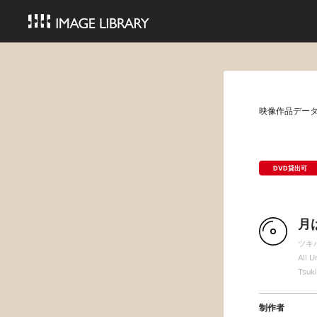
映像作品デー
DVD貸出可
月
ツキ
All 
Tsuki
制作者