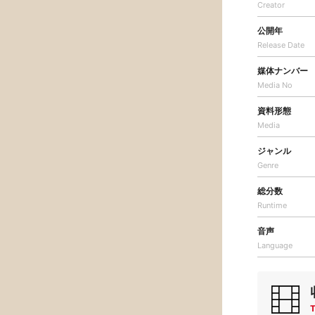
Creator
公開年
Release Date
媒体ナンバー
Media No
資料形態
Media
ジャンル
Genre
総分数
Runtime
音声
Language
T