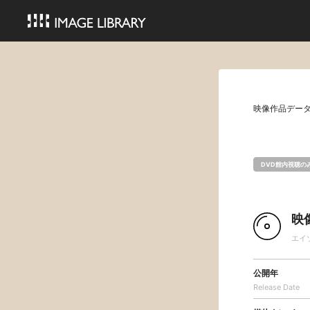
映像作品デー
DVD館内視聴の
映
エイ
公開年
Release Date