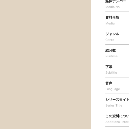
媒体ナンバー
Media No
資料形態
Media
ジャンル
Genre
総分数
Runtime
字幕
Subtitle
音声
Language
シリーズタイ
Series Title
この資料につ
Additional
Info