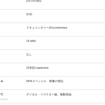
DV1701952
DVD
ドキュメンタリー/Documentary
74 MIN
なし
日本語/Japanese
トル
NHKスペシャル 映像の世紀
いて
デジタル・リマスター版、複数収録。
rmation