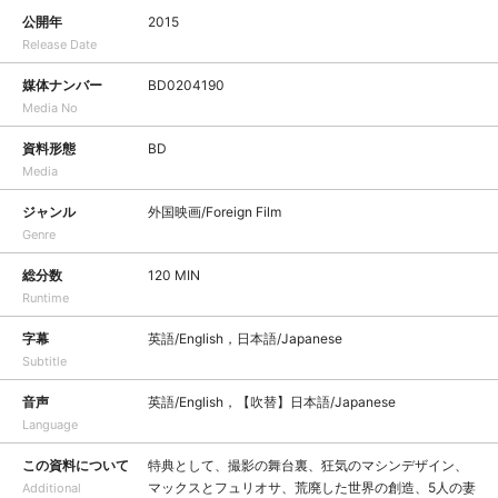
公開年
2015
Release Date
媒体ナンバー
BD0204190
Media No
資料形態
BD
Media
ジャンル
外国映画/Foreign Film
Genre
総分数
120 MIN
Runtime
字幕
英語/English，日本語/Japanese
Subtitle
音声
英語/English，【吹替】日本語/Japanese
Language
この資料について
特典として、撮影の舞台裏、狂気のマシンデザイン、
マックスとフュリオサ、荒廃した世界の創造、5人の妻
Additional