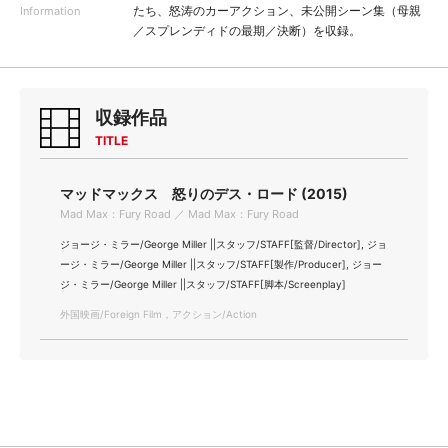
たち、怒涛のカーアクション、未公開シーン集（母親
Information
／スプレンディドの最期／決断）を収録。
収録作品
TITLE
マッドマックス 怒りのデス・ロード (2015)
Mad Max：Fury Road ／ Mad Max：Fury Road
ジョージ・ミラー/George Miller ||スタッフ/STAFF[監督/Director], ジョ
ージ・ミラー/George Miller ||スタッフ/STAFF[製作/Producer], ジョー
ジ・ミラー/George Miller ||スタッフ/STAFF[脚本/Screenplay]
外国映画/Foreign Film，アクション/Action