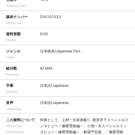
Release Date
媒体ナンバー
DV0101333
Media No
資料形態
DVD
Media
ジャンル
日本映画/Japanese Film
Genre
総分数
97 MIN
Runtime
字幕
日本語/Japanese
Subtitle
音声
日本語/Japanese
Language
この資料について
特典として、上村一夫原画集1、梶芽衣子スペシャルイ
ンタビュー～修羅雪姫編～、小池一夫スペシャルイン
Additional
タビュー～修羅雪姫編～、劇場予告篇、「修羅雪姫
Information