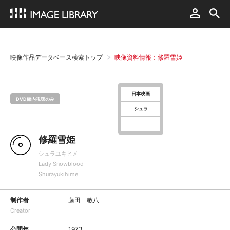
映像作品データベース検索トップ
映像資料情報：修羅雪姫
日本映画
DVD館内視聴のみ
シュラ
修羅雪姫
シュラユキヒメ
Lady Snowblood
Shurayukihime
制作者
藤田 敏八
Creator
公開年
1973