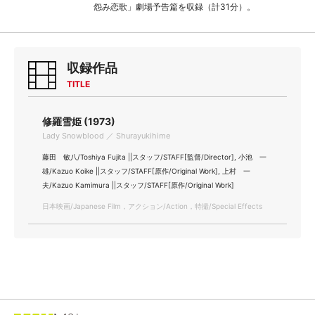
怨み恋歌」劇場予告篇を収録（計31分）。
収録作品
TITLE
修羅雪姫 (1973)
Lady Snowblood ／ Shurayukihime
藤田 敏八/Toshiya Fujita ||スタッフ/STAFF[監督/Director], 小池 一
雄/Kazuo Koike ||スタッフ/STAFF[原作/Original Work], 上村 一
夫/Kazuo Kamimura ||スタッフ/STAFF[原作/Original Work]
日本映画/Japanese Film，アクション/Action，特撮/Special Effects