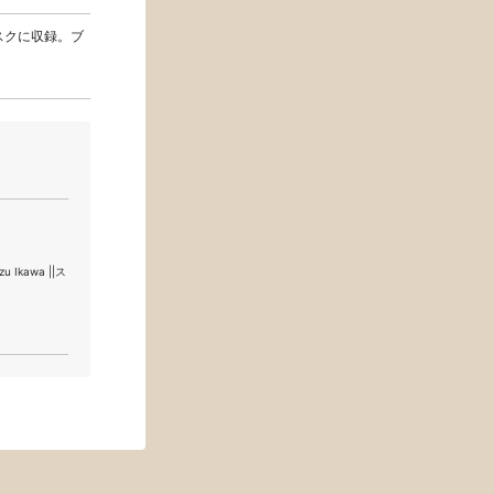
スクに収録。ブ
 Ikawa ||ス