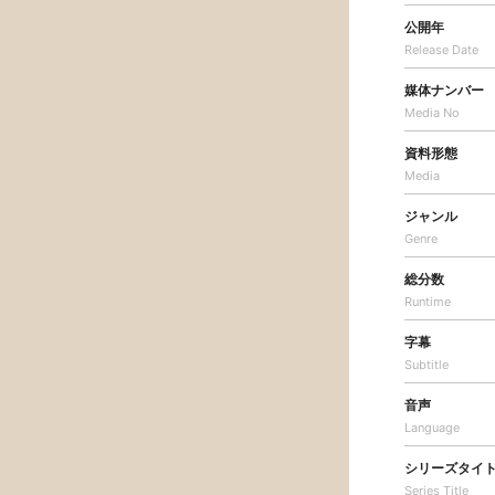
公開年
Release Date
媒体ナンバー
Media No
資料形態
Media
ジャンル
Genre
総分数
Runtime
字幕
Subtitle
音声
Language
シリーズタイ
Series Title