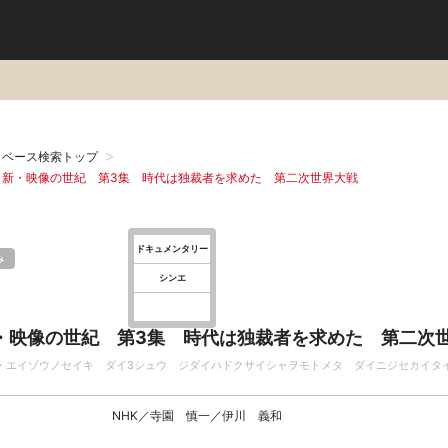
タベース検索トップ
：新・映像の世紀 第3集 時代は独裁者を求めた 第二次世界大戦
ドキュメンタリー
み
シンエ
・映像の世紀 第3集 時代は独裁者を求めた 第二次
・エイゾウノセイキ ダイ3シュウ ジダイハドクサイシャヲモトメタ ダイニジセカイタ
NHK／寺園 慎一／伊川 義和