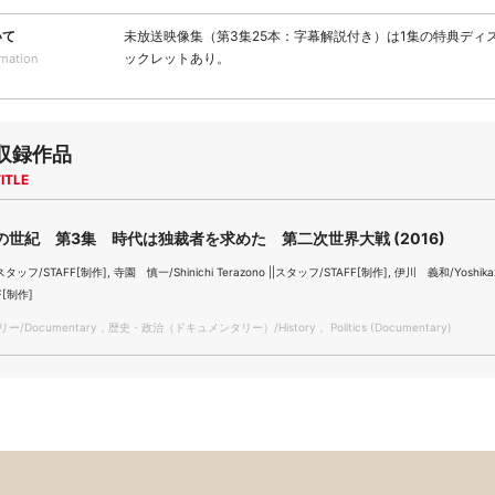
いて
未放送映像集（第3集25本：字幕解説付き）は1集の特典ディ
ックレットあり。
rmation
収録作品
ITLE
の世紀 第3集 時代は独裁者を求めた 第二次世界大戦 (2016)
スタッフ/STAFF[制作], 寺園 慎一/Shinichi Terazono ||スタッフ/STAFF[制作], 伊川 義和/Yoshikazu
F[制作]
/Documentary，歴史・政治（ドキュメンタリー）/History， Politics (Documentary)