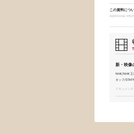
この資料につ
Additional
Info
T
新・映像
NHK/NHK ||
タッフ/STAF
ドキュメンタリー