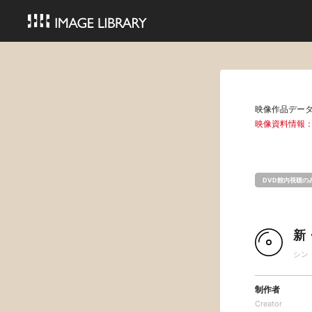
映像作品デー
映像資料情報
DVD館内視聴の
新
シン
制作者
Creator