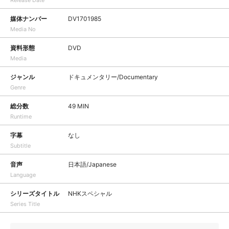
Release Date
媒体ナンバー
DV1701985
Media No
資料形態
DVD
Media
ジャンル
ドキュメンタリー/Documentary
Genre
総分数
49 MIN
Runtime
字幕
なし
Subtitle
音声
日本語/Japanese
Language
シリーズタイトル
NHKスペシャル
Series Title