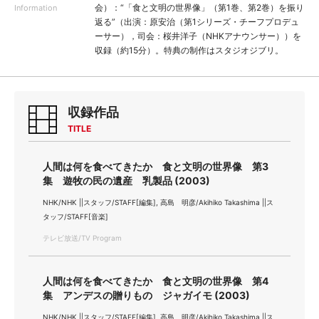
会）：“「食と文明の世界像」（第1巻、第2巻）を振り
Information
返る”（出演：原安治（第1シリーズ・チーフプロデュ
ーサー），司会：桜井洋子（NHKアナウンサー））を
収録（約15分）。特典の制作はスタジオジブリ。
収録作品
TITLE
人間は何を食べてきたか 食と文明の世界像 第3
集 遊牧の民の遺産 乳製品 (2003)
NHK/NHK ||スタッフ/STAFF[編集], 高島 明彦/Akihiko Takashima ||ス
タッフ/STAFF[音楽]
テレビ放送/TV Program
人間は何を食べてきたか 食と文明の世界像 第4
集 アンデスの贈りもの ジャガイモ (2003)
NHK/NHK ||スタッフ/STAFF[編集], 高島 明彦/Akihiko Takashima ||ス