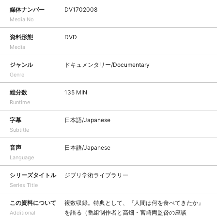
媒体ナンバー
DV1702008
Media No
資料形態
DVD
Media
ジャンル
ドキュメンタリー/Documentary
Genre
総分数
135 MIN
Runtime
字幕
日本語/Japanese
Subtitle
音声
日本語/Japanese
Language
シリーズタイトル
ジブリ学術ライブラリー
Series Title
この資料について
複数収録。特典として、『人間は何を食べてきたか』
を語る（番組制作者と高畑・宮崎両監督の座談
Additional